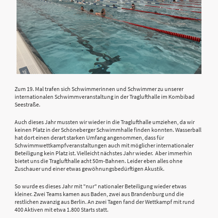
Zum 19. Mal trafen sich Schwimmerinnen und Schwimmer zu unserer
internationalen Schwimmveranstaltung in der Traglufthalle im Kombibad
Seestraße.
Auch dieses Jahr mussten wir wieder in die Traglufthalle umziehen, da wir
keinen Platz in der Schöneberger Schwimmhalle finden konnten. Wasserball
hat dort einen derart starken Umfang angenommen, dass für
Schwimmwettkampfveranstaltungen auch mit möglicher internationaler
Beteiligung kein Platz ist. Vielleicht nächstes Jahr wieder. Aber immerhin
bietet uns die Traglufthalle acht 50m-Bahnen. Leider eben alles ohne
Zuschauer und einer etwas gewöhnungsbedürftigen Akustik.
So wurde es dieses Jahr mit "nur" nationaler Beteiligung wieder etwas
kleiner. Zwei Teams kamen aus Baden, zwei aus Brandenburg und die
restlichen zwanzig aus Berlin. An zwei Tagen fand der Wettkampf mit rund
400 Aktiven mit etwa 1.800 Starts statt.