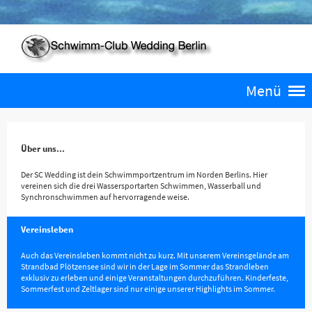
Menü
Über uns...
Der SC Wedding ist dein Schwimmportzentrum im Norden Berlins. Hier
vereinen sich die drei Wassersportarten Schwimmen, Wasserball und
Synchronschwimmen auf hervorragende weise.
Vereinsleben
Auch das Vereinsleben kommt nicht zu kurz. Mit unserem Vereinsgelände am
Strandbad Plötzensee sind wir in der Lage im Sommer das Strandleben
exklusiv zu erleben und einige Veranstaltungen durchzuführen. Kinderfeste,
Sommerfest und Zeltlager sind nur einige unserer Highlights im Sommer.