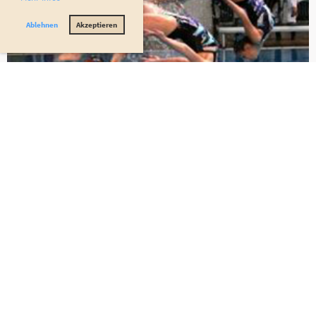
Ablehnen
Akzeptieren
Synchronschwimmen
Unsere Synchro-Mädels sind nicht aus der Spitze in Deutschland
wegzudenken. Viele erfolgreiche Teilnahmen an Deutschen und
internationalen Veranstaltungen sind das Ergebnis.